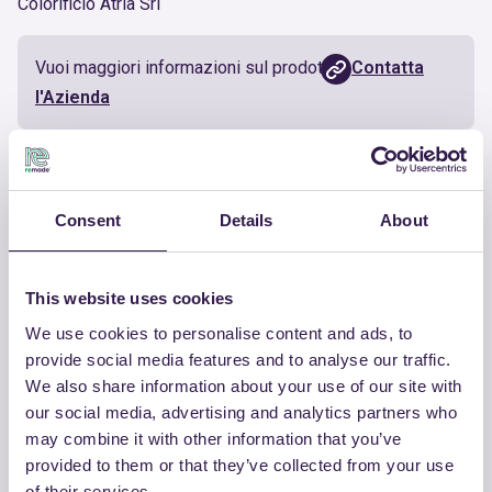
Colorificio Atria Srl
Vuoi maggiori informazioni sul prodotto?
Contatta
l'Azienda
Documenti utili
Consent
Details
About
Certificato
Scarica
This website uses cookies
We use cookies to personalise content and ads, to
provide social media features and to analyse our traffic.
ALTRI PRODOTTI
We also share information about your use of our site with
our social media, advertising and analytics partners who
Guarda la lista completa dei prodotti
may combine it with other information that you’ve
certificati di COLORIFICIO ATRIA SRL
provided to them or that they’ve collected from your use
of their services.