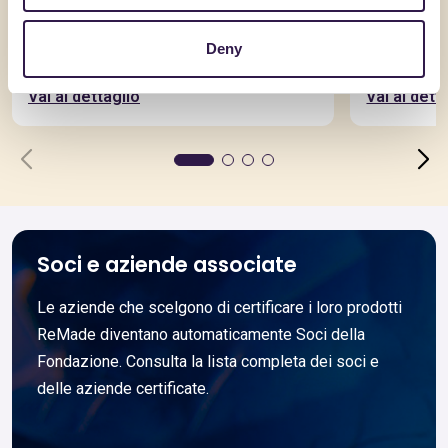
AQUILAPREM SRL
AQUILAPRE
RcK20D25_CAM
RICICLA
Deny
Vai al dettaglio
Vai al dett
Soci e aziende associate
Le aziende che scelgono di certificare i loro prodotti
ReMade diventano automaticamente Soci della
Fondazione. Consulta la lista completa dei soci e
delle aziende certificate.